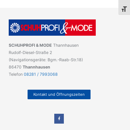
Schri
SCHUHPROFI & MODE
Thannhausen
Rudolf-Diesel-Straße 2
(Navigationsgeräte: Bgm.-Raab-Str.18)
86470
Thannhausen
Telefon
08281 / 7993068
Kontakt und Öffnungszeiten