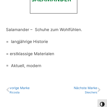
Salamander – Schuhe zum Wohlfühlen.
= langjährige Historie
= erstklassige Materialen
= Aktuell, modern
vo­ri­ge Marke
Nächste Marke
Ricosta
Skechers
Umsch