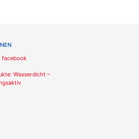
ONEN
f facebook
te: Wasserdicht –
ngsaktiv