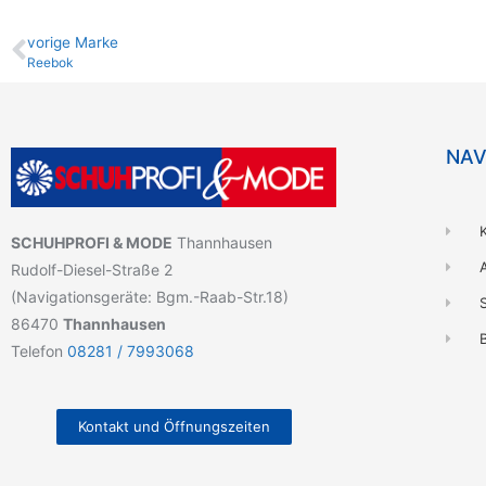
vo­ri­ge Marke
Reebok
NAV
SCHUHPROFI & MODE
Thannhausen
Rudolf-Diesel-Straße 2
(Navigationsgeräte: Bgm.-Raab-Str.18)
86470
Thannhausen
B
Telefon
08281 / 7993068
Kontakt und Öffnungszeiten