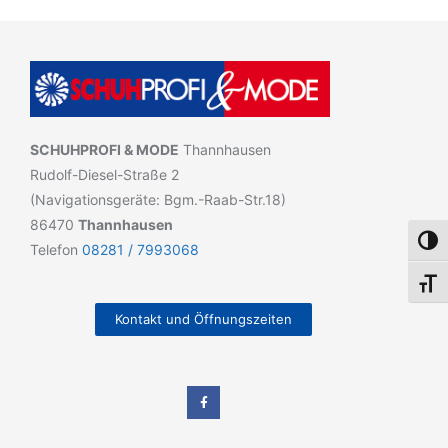
SCHUHPROFI & MODE
Thannhausen
Rudolf-Diesel-Straße 2
(Navigationsgeräte: Bgm.-Raab-Str.18)
86470
Thannhausen
Umsch
Telefon
08281 / 7993068
Schri
Kontakt und Öffnungszeiten