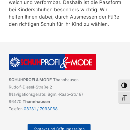
weich und verformbar. Deshalb ist die Passform
bei Kinderschuhen besonders wichtig. Wir
helfen Ihnen dabei, durch Ausmessen der Füße
den richtigen Schuh für Ihr Kind zu wählen.
SCHUHPROFI & MODE
Thannhausen
Umsch
Rudolf-Diesel-Straße 2
(Navigationsgeräte: Bgm.-Raab-Str.18)
Schri
86470
Thannhausen
Telefon
08281 / 7993068
Kontakt und Öffnungszeiten